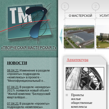
1
2
О МАСТЕРСКОЙ
УСЛУ
Архитектура
НОВОСТИ
08.04.21
Изменение в разделе
«проекты» подраздела
«комплексы» в проекте -
"Многофункциональный о...
07.04.21
В разделе «конкурсы»
2017г. появился новый объект -
"Жилой комплекс "Белорусский
Проекты
квартал&quo...
жилые
общественные
07.04.21
В разделе «проекты»
комплексы
подраздела «комплексы»