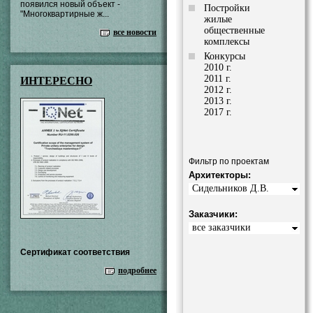
появился новый объект -
Постройки
"Многоквартирные ж...
жилые
общественные
все новости
комплексы
Конкурсы
2010 г.
2011 г.
ИНТЕРЕСНО
2012 г.
2013 г.
2017 г.
Фильтр по проектам
Архитекторы:
Сидельников Д.В.
Заказчики:
все заказчики
Сертификат соответствия
подробнее