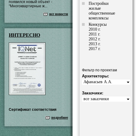
появился новый объект -
Постройки
"Многоквартирные ж...
жилые
общественные
все новости
комплексы
Конкурсы
2010 г.
2011 г.
ИНТЕРЕСНО
2012 г.
2013 г.
2017 г.
Фильтр по проектам
Архитекторы:
Афанасьев А.А.
Заказчики:
все заказчики
Сертификат соответствия
подробнее