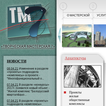
1
2
О МАСТЕРСКОЙ
УСЛУ
Архитектура
НОВОСТИ
08.04.21
Изменение в разделе
«проекты» подраздела
«комплексы» в проекте -
"Многофункциональный о...
07.04.21
В разделе «конкурсы»
2017г. появился новый объект -
"Жилой комплекс "Белорусский
Проекты
квартал&quo...
жилые
общественные
07.04.21
В разделе «проекты»
комплексы
подраздела «комплексы»