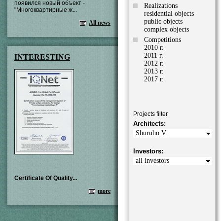
появился новый объект -
Realizations
"Многоквартирные ж...
residential objects
public objects
All news
complex objects
Competitions
2010 г.
2011 г.
INTERESTING
2012 г.
2013 г.
2017 г.
Projects filter
Architects:
Shuruho V.
Investors:
all investors
Certificate Of Quality...
more