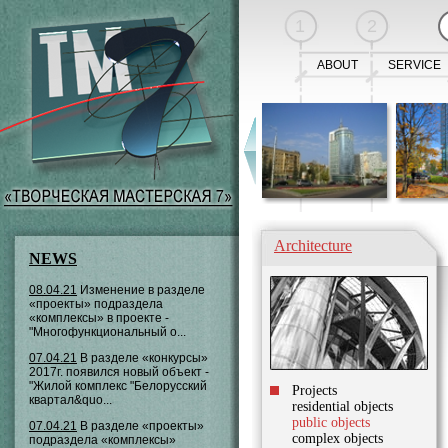
1
2
ABOUT
SERVICE
Architecture
NEWS
08.04.21
Изменение в разделе
«проекты» подраздела
«комплексы» в проекте -
"Многофункциональный о...
07.04.21
В разделе «конкурсы»
2017г. появился новый объект -
"Жилой комплекс "Белорусский
Projects
квартал&quo...
residential objects
public objects
07.04.21
В разделе «проекты»
complex objects
подраздела «комплексы»