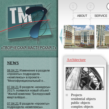
1
2
ABOUT
SERVICE
Architecture
NEWS
08.04.21
Изменение в разделе
«проекты» подраздела
«комплексы» в проекте -
"Многофункциональный о...
07.04.21
В разделе «конкурсы»
2017г. появился новый объект -
"Жилой комплекс "Белорусский
Projects
квартал&quo...
residential objects
public objects
07.04.21
В разделе «проекты»
complex objects
подраздела «комплексы»