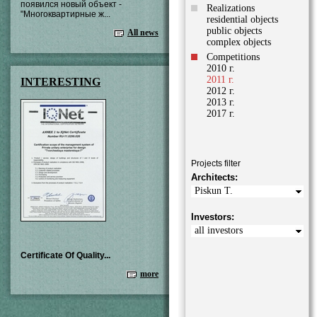
появился новый объект -
Realizations
"Многоквартирные ж...
residential objects
public objects
All news
complex objects
Competitions
2010 г.
2011 г.
INTERESTING
2012 г.
2013 г.
2017 г.
Projects filter
Architects:
Piskun T.
Investors:
all investors
Certificate Of Quality...
more